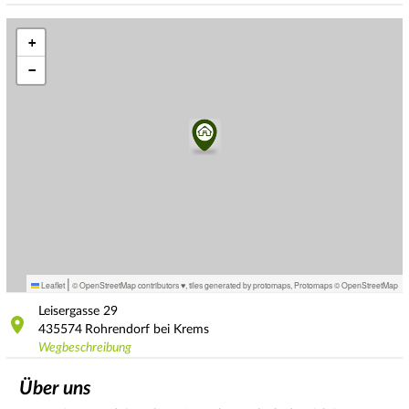
+
−
|
Leaflet
© OpenStreetMap contributors ♥,
tiles generated by protomaps
,
Protomaps
©
OpenStreetMap
Leisergasse
29
435574
Rohrendorf bei Krems
Wegbeschreibung
Über uns