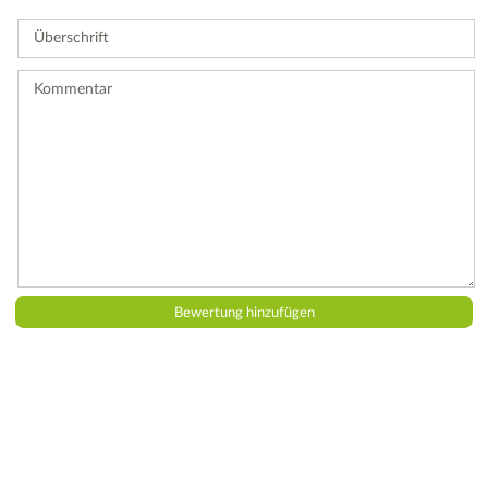
Sie
Überschrift
eine
Bewertung
ab.
Kommentar