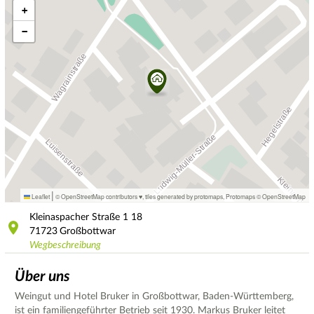
+
−
|
Leaflet
© OpenStreetMap contributors ♥,
tiles generated by protomaps
,
Protomaps
©
OpenStreetMap
Kleinaspacher Straße 1
18
71723
Großbottwar
Wegbeschreibung
Über uns
Weingut und Hotel Bruker in Großbottwar, Baden-Württemberg,
ist ein familiengeführter Betrieb seit 1930. Markus Bruker leitet