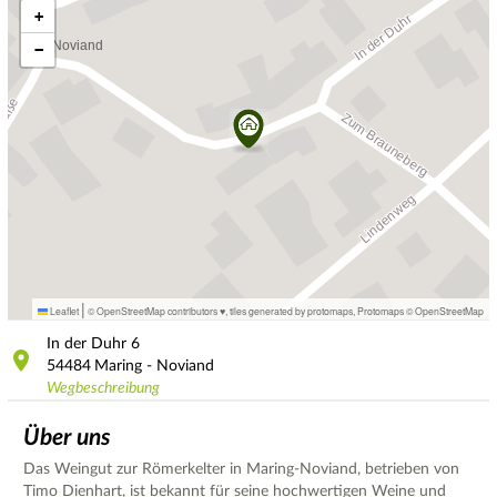
+
−
|
Leaflet
© OpenStreetMap contributors ♥,
tiles generated by protomaps
,
Protomaps
©
OpenStreetMap
In der Duhr
6
54484
Maring - Noviand
Wegbeschreibung
Über uns
Das Weingut zur Römerkelter in Maring-Noviand, betrieben von
Timo Dienhart, ist bekannt für seine hochwertigen Weine und