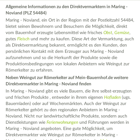
Allgemeine Informationen zu den Direktvermarktern in Maring -
Noviand (PLZ 54484)
Maring - Noviand, ein Ort in der Region mit der Postleitzahl 54484,
bietet seinen Bewohnern und Besuchern die Möglichkeit, direkt
vom Bauernhof erzeugte Lebensmittel wie frisches
Obst
,
Gemüse
,
gutes
Fleisch
und mehr zu kaufen. Diese Art der Vermarktung, auch
als Direktvermarktung bekannt, ermöglicht es den Kunden, den
persönlichen Kontakt mit dem Erzeuger aus Maring - Noviand
aufzunehmen und so die Herkunft der Produkte sowie die
Produktionsbedingungen von lokalen Anbietern wie Weingut zur
Römerkelter zu erfahren.
Neben Weingut zur Römerkelter auf Mein-Bauernhof.de weitere
Direktvermarkter in Maring - Noviand finden
In Maring - Noviand gibt es viele Bauern, die ihre selbst-erzeugten
und frischen Produkte , entweder in ihrem eigenen
Hofladen
(ugs.
Bauernladen) oder auf Wochenmärkten. Auch der Weingut zur
Römerkelter gehört zu den regionalen Anbietern in Maring -
Noviand. Nicht nur landwirtschaftliche Produkte, sondern auch
Dienstleistungen wie
Ferienwohnungen
und Führungen werden in
Maring - Noviand angeboten. Eine gute Möglichkeit, um
Direktvermarkter wie Weingut zur Römerkelter in Maring -