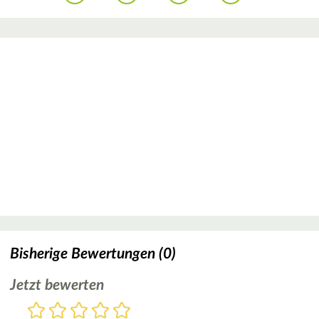
Bisherige Bewertungen (0)
Jetzt bewerten
Bewertung
1
2
3
4
5