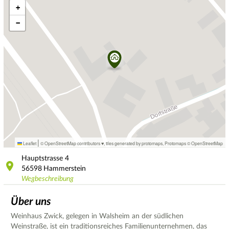
+
−
|
Leaflet
© OpenStreetMap contributors ♥,
tiles generated by protomaps
,
Protomaps
©
OpenStreetMap
Hauptstrasse
4
56598
Hammerstein
Wegbeschreibung
Über uns
Weinhaus Zwick, gelegen in Walsheim an der südlichen
Weinstraße, ist ein traditionsreiches Familienunternehmen, das