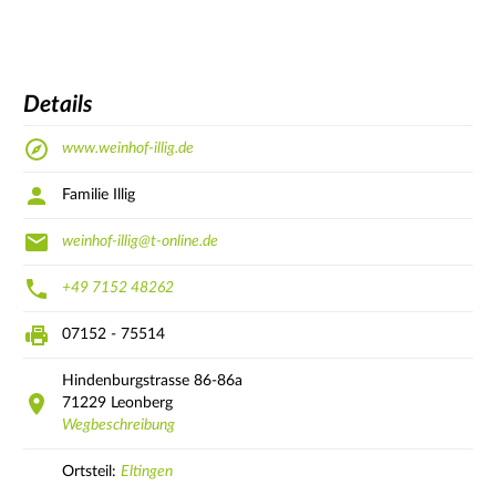
Details
www.weinhof-illig.de
Familie Illig
weinhof-illig@t-online.de
+49 7152 48262
07152 - 75514
Hindenburgstrasse
86-86a
71229
Leonberg
Wegbeschreibung
Ortsteil:
Eltingen