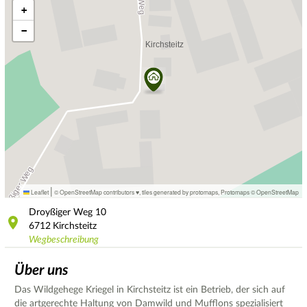
+
−
|
Leaflet
© OpenStreetMap contributors ♥,
tiles generated by protomaps
,
Protomaps
©
OpenStreetMap
Droyßiger Weg
10
6712
Kirchsteitz
Wegbeschreibung
Über uns
Das Wildgehege Kriegel in Kirchsteitz ist ein Betrieb, der sich auf
die artgerechte Haltung von Damwild und Mufflons spezialisiert