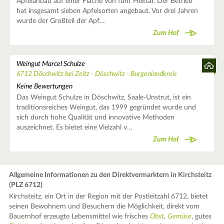
Apfelanbau auf einer Fläche von fünf Hektar. Der Betrieb
hat insgesamt sieben Apfelsorten angebaut. Vor drei Jahren
wurde der Großteil der Apf…
Zum Hof
Weingut Marcel Schulze
6712 Döschwitz bei Zeitz - Döschwitz - Burgenlandkreis
Keine Bewertungen
Das Weingut Schulze in Döschwitz, Saale-Unstrut, ist ein
traditionsreiches Weingut, das 1999 gegründet wurde und
sich durch hohe Qualität und innovative Methoden
auszeichnet. Es bietet eine Vielzahl v…
Zum Hof
Allgemeine Informationen zu den Direktvermarktern in Kirchsteitz
(PLZ 6712)
Kirchsteitz, ein Ort in der Region mit der Postleitzahl 6712, bietet
seinen Bewohnern und Besuchern die Möglichkeit, direkt vom
Bauernhof erzeugte Lebensmittel wie frisches
Obst
,
Gemüse
, gutes