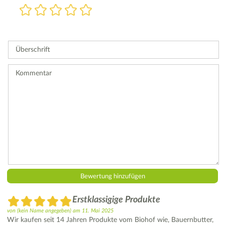
Bewertung
1
2
3
4
5
Stern
Sterne
Sterne
Sterne
Sterne
Bitte
geben
Sie
Überschrift
eine
Bewertung
ab.
Kommentar
Erstklassigige Produkte
von
(kein Name angegeben)
am
11. Mai 2025
Wir kaufen seit 14 Jahren Produkte vom Biohof wie, Bauernbutter,