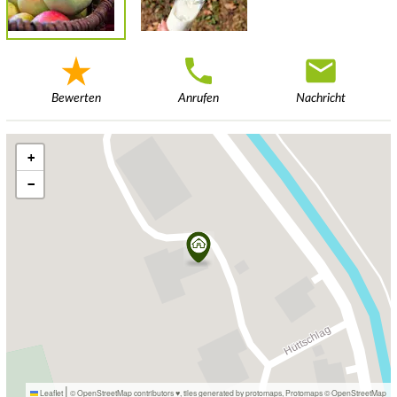
Bewerten
Anrufen
Nachricht
+
−
|
Leaflet
© OpenStreetMap contributors ♥,
tiles generated by protomaps
,
Protomaps
©
OpenStreetMap