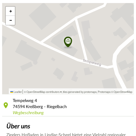
+
−
|
Leaflet
© OpenStreetMap contributors ♥,
tiles generated by protomaps
,
Protomaps
©
OpenStreetMap
Tempelweg
4
74594
Kreßberg - Riegelbach
Wegbeschreibung
Über uns
Zieglers Hofladen in Lindlar-Scheel bietet eine Vielzahl regionaler