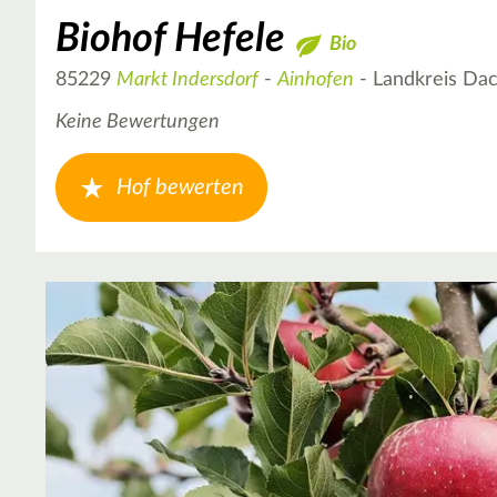
Biohof Hefele
Bio
85229
Markt Indersdorf
-
Ainhofen
- Landkreis Da
Keine Bewertungen
Hof bewerten