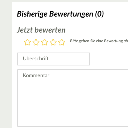
Bisherige Bewertungen (0)
Jetzt bewerten
Bewertung
Bitte geben Sie eine Bewertung ab
1
2
3
4
5
Stern
Sterne
Sterne
Sterne
Sterne
Überschrift
Kommentar