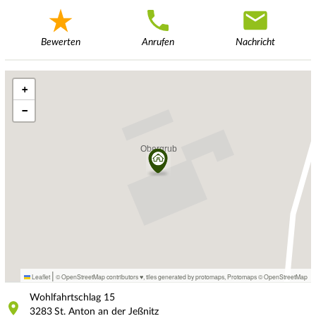
Bewerten
Anrufen
Nachricht
+
−
|
Leaflet
© OpenStreetMap contributors ♥,
tiles generated by protomaps
,
Protomaps
©
OpenStreetMap
Wohlfahrtschlag
15
3283
St. Anton an der Jeßnitz