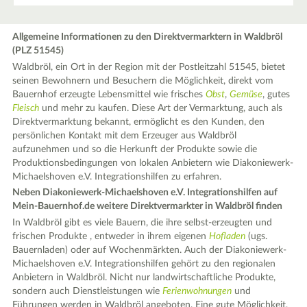
Allgemeine Informationen zu den Direktvermarktern in Waldbröl
(PLZ 51545)
Waldbröl, ein Ort in der Region mit der Postleitzahl 51545, bietet
seinen Bewohnern und Besuchern die Möglichkeit, direkt vom
Bauernhof erzeugte Lebensmittel wie frisches
Obst
,
Gemüse
, gutes
Fleisch
und mehr zu kaufen. Diese Art der Vermarktung, auch als
Direktvermarktung bekannt, ermöglicht es den Kunden, den
persönlichen Kontakt mit dem Erzeuger aus Waldbröl
aufzunehmen und so die Herkunft der Produkte sowie die
Produktionsbedingungen von lokalen Anbietern wie Diakoniewerk-
Michaelshoven e.V. Integrationshilfen zu erfahren.
Neben Diakoniewerk-Michaelshoven e.V. Integrationshilfen auf
Mein-Bauernhof.de weitere Direktvermarkter in Waldbröl finden
In Waldbröl gibt es viele Bauern, die ihre selbst-erzeugten und
frischen Produkte , entweder in ihrem eigenen
Hofladen
(ugs.
Bauernladen) oder auf Wochenmärkten. Auch der Diakoniewerk-
Michaelshoven e.V. Integrationshilfen gehört zu den regionalen
Anbietern in Waldbröl. Nicht nur landwirtschaftliche Produkte,
sondern auch Dienstleistungen wie
Ferienwohnungen
und
Führungen werden in Waldbröl angeboten. Eine gute Möglichkeit,