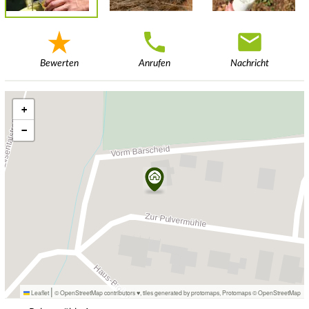
Bewerten
Anrufen
Nachricht
+
−
|
Leaflet
© OpenStreetMap contributors ♥,
tiles generated by protomaps
,
Protomaps
©
OpenStreetMap