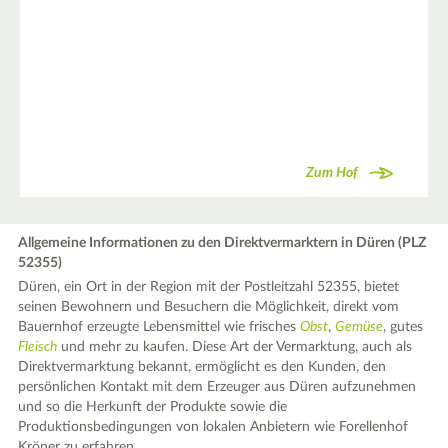
Zum Hof
Allgemeine Informationen zu den Direktvermarktern in Düren (PLZ
Die Kreuzauer mobile Saftpresse presst Äpfel, Birnen und
52355)
Quitten. Der Saft wird in Bag-in-Box-Kartons abgefüllt. Die
Düren, ein Ort in der Region mit der Postleitzahl 52355, bietet
Press-Termine werden auf der Homepage veröffentlicht (
seinen Bewohnern und Besuchern die Möglichkeit, direkt vom
Bauernhof erzeugte Lebensmittel wie frisches
Obst
,
Gemüse
, gutes
Fleisch
und mehr zu kaufen. Diese Art der Vermarktung, auch als
https://www.kreuzauer-mobile-…
Direktvermarktung bekannt, ermöglicht es den Kunden, den
persönlichen Kontakt mit dem Erzeuger aus Düren aufzunehmen
und so die Herkunft der Produkte sowie die
Produktionsbedingungen von lokalen Anbietern wie Forellenhof
Kröner zu erfahren.