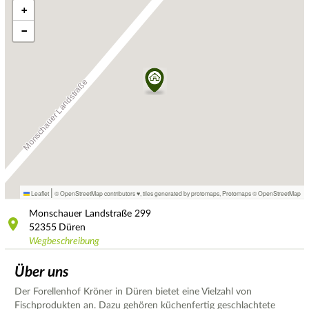
+
−
|
Leaflet
© OpenStreetMap contributors ♥,
tiles generated by protomaps
,
Protomaps
©
OpenStreetMap
Monschauer Landstraße
299
52355
Düren
Wegbeschreibung
Über uns
Der Forellenhof Kröner in Düren bietet eine Vielzahl von
Fischprodukten an. Dazu gehören küchenfertig geschlachtete