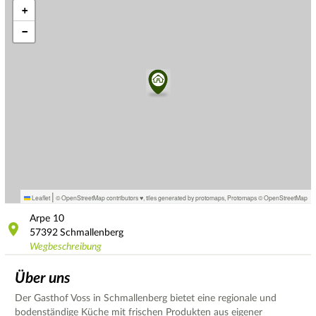
+
−
|
Leaflet
© OpenStreetMap contributors ♥,
tiles generated by protomaps
,
Protomaps
©
OpenStreetMap
Arpe
10
57392
Schmallenberg
Wegbeschreibung
Über uns
Der Gasthof Voss in Schmallenberg bietet eine regionale und
bodenständige Küche mit frischen Produkten aus eigener