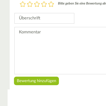
Bewertung
Bitte geben Sie eine Bewertung ab
1
2
3
4
5
Stern
Sterne
Sterne
Sterne
Sterne
Überschrift
Kommentar