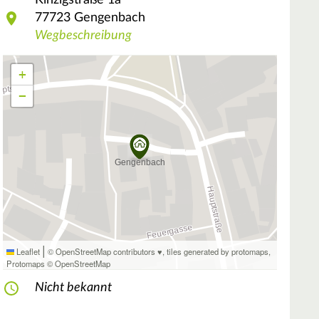
Kinzigstraße
1a
77723
Gengenbach
Wegbeschreibung
+
−
|
Leaflet
© OpenStreetMap contributors ♥,
tiles generated by protomaps
,
Protomaps
©
OpenStreetMap
Nicht bekannt