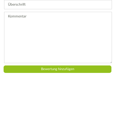
Überschrift
eine
Bewertung
ab.
Kommentar