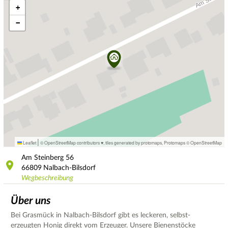
+
−
|
Leaflet
© OpenStreetMap contributors ♥,
tiles generated by protomaps
,
Protomaps
©
OpenStreetMap
Am Steinberg
56
66809
Nalbach-Bilsdorf
Wegbeschreibung
Über uns
Bei Grasmück in Nalbach-Bilsdorf gibt es leckeren, selbst-
erzeugten Honig direkt vom Erzeuger. Unsere Bienenstöcke