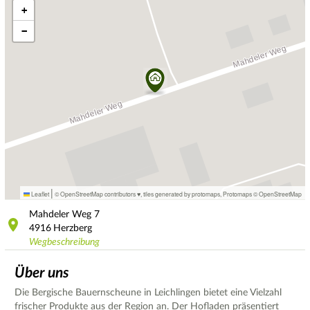
+
−
|
Leaflet
© OpenStreetMap contributors ♥,
tiles generated by protomaps
,
Protomaps
©
OpenStreetMap
Mahdeler Weg
7
4916
Herzberg
Wegbeschreibung
Über uns
Die Bergische Bauernscheune in Leichlingen bietet eine Vielzahl
frischer Produkte aus der Region an. Der Hofladen präsentiert