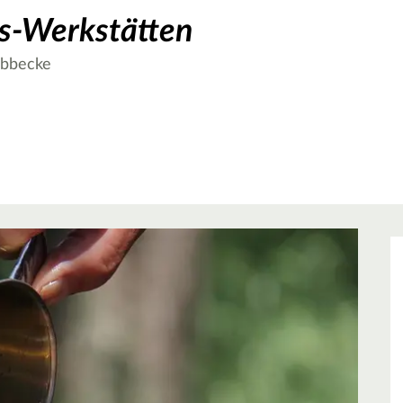
os-Werkstätten
übbecke