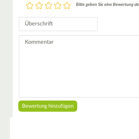
Bewertung
Bitte geben Sie eine Bewertung ab
1
2
3
4
5
Stern
Sterne
Sterne
Sterne
Sterne
Überschrift
Kommentar