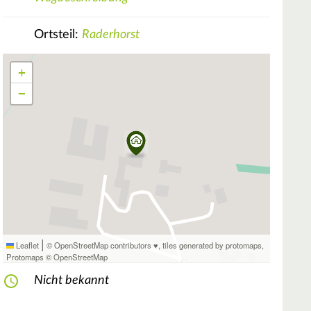
Ortsteil:
Raderhorst
+
−
|
Leaflet
© OpenStreetMap contributors ♥,
tiles generated by protomaps
,
Protomaps
©
OpenStreetMap
Nicht bekannt