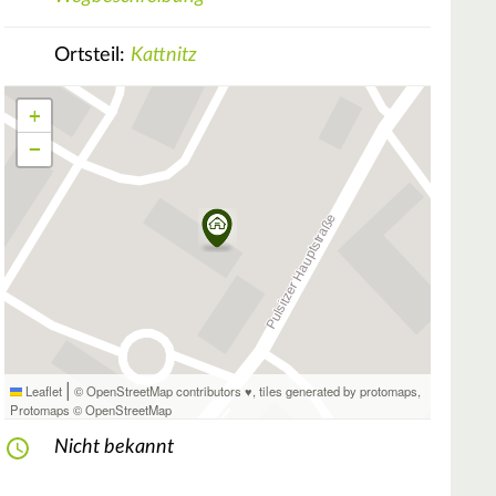
Ortsteil:
Kattnitz
+
−
|
Leaflet
© OpenStreetMap contributors ♥,
tiles generated by protomaps
,
Protomaps
©
OpenStreetMap
Nicht bekannt