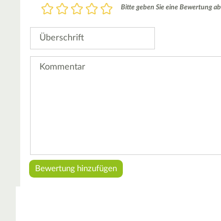
Bewertung
Bitte geben Sie eine Bewertung ab
1
2
3
4
5
Stern
Sterne
Sterne
Sterne
Sterne
Überschrift
Kommentar