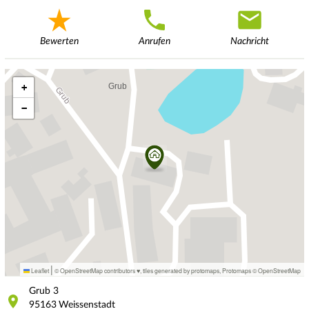
Bewerten
Anrufen
Nachricht
+
−
|
Leaflet
© OpenStreetMap contributors ♥,
tiles generated by protomaps
,
Protomaps
©
OpenStreetMap
Grub
3
95163
Weissenstadt