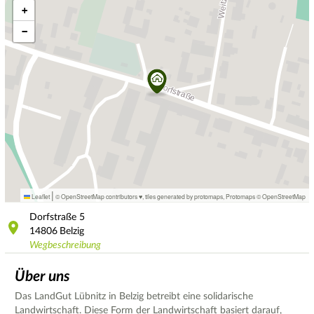
+
−
|
Leaflet
© OpenStreetMap contributors ♥,
tiles generated by protomaps
,
Protomaps
©
OpenStreetMap
Dorfstraße
5
14806
Belzig
Wegbeschreibung
Über uns
Das LandGut Lübnitz in Belzig betreibt eine solidarische
Landwirtschaft. Diese Form der Landwirtschaft basiert darauf,