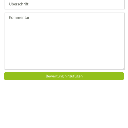
Überschrift
eine
Bewertung
ab.
Kommentar