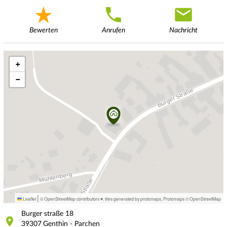
Bewerten
Anrufen
Nachricht
+
−
|
Leaflet
© OpenStreetMap contributors ♥,
tiles generated by protomaps
,
Protomaps
©
OpenStreetMap
Burger straße
18
39307
Genthin - Parchen