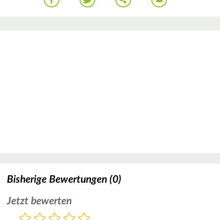
Bisherige Bewertungen (0)
Jetzt bewerten
Bewertung
1
2
3
4
5