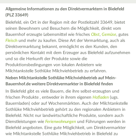
Allgemeine Informationen zu den Direktvermarktern in Bielefeld
(PLZ 33649)
Bielefeld, ein Ort in der Region mit der Postleitzahl 33649, bietet
seinen Bewohnern und Besuchern die Möglichkeit, direkt vom
Bauernhof erzeugte Lebensmittel wie frisches
Obst
,
Gemüse
, gutes
Fleisch
und mehr zu kaufen. Diese Art der Vermarktung, auch als
Direktvermarktung bekannt, ermöglicht es den Kunden, den
persönlichen Kontakt mit dem Erzeuger aus Bielefeld aufzunehmen
und so die Herkunft der Produkte sowie die
Produktionsbedingungen von lokalen Anbietern wie
Milchtankstelle Sothlüke Milchviehbetrieb zu erfahren.
Neben Milchtankstelle Sothlüke Milchviehbetrieb auf Mein-
Bauernhof.de weitere Direktvermarkter in Bielefeld finden
In Bielefeld gibt es viele Bauern, die ihre selbst-erzeugten und
frischen Produkte , entweder in ihrem eigenen
Hofladen
(ugs.
Bauernladen) oder auf Wochenmärkten. Auch der Milchtankstelle
Sothlüke Milchviehbetrieb gehört zu den regionalen Anbietern in
Bielefeld. Nicht nur landwirtschaftliche Produkte, sondern auch
Dienstleistungen wie
Ferienwohnungen
und Führungen werden in
Bielefeld angeboten. Eine gute Möglichkeit, um Direktvermarkter
wie Milchtankstelle Sothlüke Milchviehbetrieb in Bielefeld zu