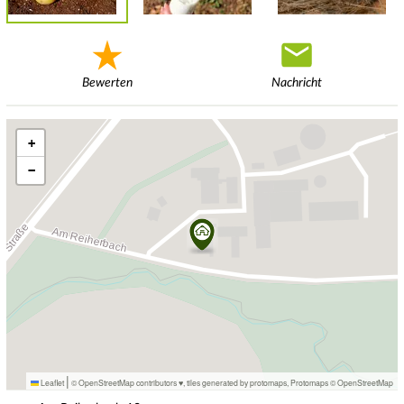
Bewerten
Nachricht
+
−
|
Leaflet
© OpenStreetMap contributors ♥,
tiles generated by protomaps
,
Protomaps
©
OpenStreetMap