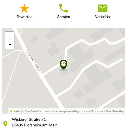
Bewerten
Anrufen
Nachricht
+
−
|
Leaflet
© OpenStreetMap contributors ♥,
tiles generated by protomaps
,
Protomaps
©
OpenStreetMap
Wickerer Straße
71
65439
Flörsheim am Main