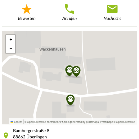
Bewerten
Anrufen
Nachricht
+
−
|
Leaflet
© OpenStreetMap contributors ♥,
tiles generated by protomaps
,
Protomaps
©
OpenStreetMap
Bambergerstraße
8
88662
Überlingen