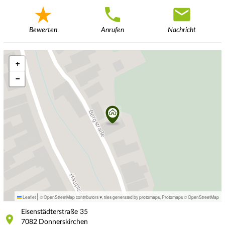
Bewerten
Anrufen
Nachricht
+
−
|
Leaflet
© OpenStreetMap contributors ♥,
tiles generated by protomaps
,
Protomaps
©
OpenStreetMap
Eisenstädterstraße
35
7082
Donnerskirchen