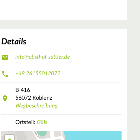
Details
info@obsthof-sattler.de
+49 26155012072
B 416
56072
Koblenz
Wegbeschreibung
Ortsteil:
Güls
+