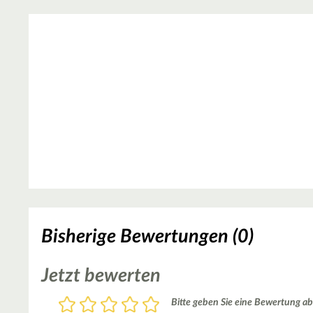
Bisherige Bewertungen (0)
Jetzt bewerten
Bewertung
Bitte geben Sie eine Bewertung ab
1
2
3
4
5