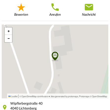
Bewerten
Anrufen
Nachricht
+
−
|
Leaflet
© OpenStreetMap contributors ♥,
tiles generated by protomaps
,
Protomaps
©
OpenStreetMap
Wipflerbergstraße
40
4040
Lichtenberg