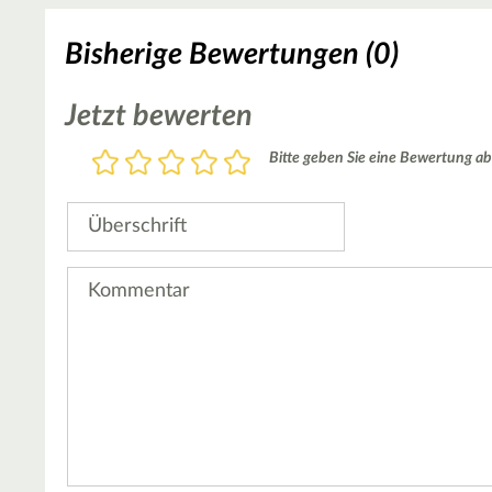
Bisherige Bewertungen (0)
Jetzt bewerten
Bewertung
Bitte geben Sie eine Bewertung ab
1
2
3
4
5
Stern
Sterne
Sterne
Sterne
Sterne
Überschrift
Kommentar