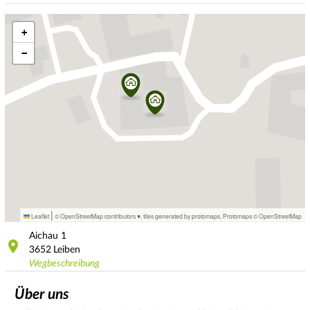
+
−
|
Leaflet
© OpenStreetMap contributors ♥,
tiles generated by protomaps
,
Protomaps
©
OpenStreetMap
Aichau
1
3652
Leiben
Wegbeschreibung
Über uns