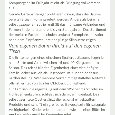
Kompostgabe im Frühjahr reicht als Düngung vollkommen
aus.
Gerade Gartenanfänger profitieren davon, dass die Bäume
bereits fertig in Form geliefert werden. Anders als bei einem
selbst gezogenen Spalier entfällt das mühsame Anbinden und
Formen in den ersten drei bis vier Standjahren. Das Sortiment
der meisten Fachbaumschulen umfasst Exemplare, die sofort
nach dem Einpflanzen ihre endgültige Silhouette zeigen.
Vom eigenen Baum direkt auf den eigenen
Tisch
Die Erntemengen eines einzelnen Spalierobstbaums liegen je
nach Sorte und Alter zwischen 15 und 40 Kilogramm pro
Saison. Das reicht für den Eigenbedarf einer vierköpfigen
Familie locker aus, ob als Frischobst, im Kuchen oder zur
Saftherstellung. Wer mehrere Sorten mit gestaffelter Reifezeit
pflanzt, erntet von Juli bis Oktober durchgehend.
Für Familien, die regelmäßig auf dem Wochenmarkt oder im
Hofladen einkaufen, schließt sich damit ein Kreislauf. Das
selbst geerntete Obst ergänzt die regional eingekauften
Produkte und schafft ein greifbares Bewusstsein für saisonale
Verfügbarkeit. Kinder erleben hautnah, wie aus einer Blüte im