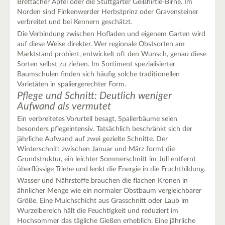
Brettacher Apfel oder die Stuttgarter Geißhirtle-Birne. Im
Norden sind Finkenwerder Herbstprinz oder Gravensteiner
verbreitet und bei Kennern geschätzt.
Die Verbindung zwischen Hofladen und eigenem Garten wird
auf diese Weise direkter. Wer regionale Obstsorten am
Marktstand probiert, entwickelt oft den Wunsch, genau diese
Sorten selbst zu ziehen. Im Sortiment spezialisierter
Baumschulen finden sich häufig solche traditionellen
Varietäten in spaliergerechter Form.
Pflege und Schnitt: Deutlich weniger
Aufwand als vermutet
Ein verbreitetes Vorurteil besagt, Spalierbäume seien
besonders pflegeintensiv. Tatsächlich beschränkt sich der
jährliche Aufwand auf zwei gezielte Schnitte. Der
Winterschnitt zwischen Januar und März formt die
Grundstruktur, ein leichter Sommerschnitt im Juli entfernt
überflüssige Triebe und lenkt die Energie in die Fruchtbildung.
Wasser und Nährstoffe brauchen die flachen Kronen in
ähnlicher Menge wie ein normaler Obstbaum vergleichbarer
Größe. Eine Mulchschicht aus Grasschnitt oder Laub im
Wurzelbereich hält die Feuchtigkeit und reduziert im
Hochsommer das tägliche Gießen erheblich. Eine jährliche