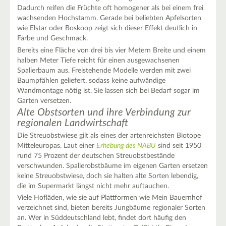
Dadurch reifen die Früchte oft homogener als bei einem frei
wachsenden Hochstamm. Gerade bei beliebten Apfelsorten
wie Elstar oder Boskoop zeigt sich dieser Effekt deutlich in
Farbe und Geschmack.
Bereits eine Fläche von drei bis vier Metern Breite und einem
halben Meter Tiefe reicht für einen ausgewachsenen
Spalierbaum aus. Freistehende Modelle werden mit zwei
Baumpfählen geliefert, sodass keine aufwändige
Wandmontage nötig ist. Sie lassen sich bei Bedarf sogar im
Garten versetzen.
Alte Obstsorten und ihre Verbindung zur
regionalen Landwirtschaft
Die Streuobstwiese gilt als eines der artenreichsten Biotope
Mitteleuropas. Laut einer
Erhebung des NABU
sind seit 1950
rund 75 Prozent der deutschen Streuobstbestände
verschwunden. Spalierobstbäume im eigenen Garten ersetzen
keine Streuobstwiese, doch sie halten alte Sorten lebendig,
die im Supermarkt längst nicht mehr auftauchen.
Viele Hofläden, wie sie auf Plattformen wie Mein Bauernhof
verzeichnet sind, bieten bereits Jungbäume regionaler Sorten
an. Wer in Süddeutschland lebt, findet dort häufig den