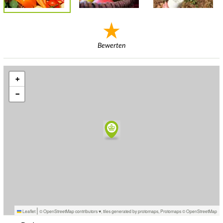
Bewerten
+
−
|
Leaflet
© OpenStreetMap contributors ♥,
tiles generated by protomaps
,
Protomaps
©
OpenStreetMap