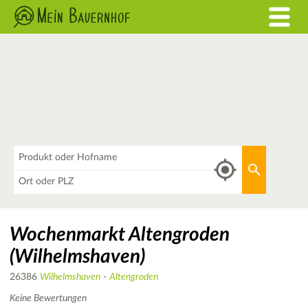
Was
Aktuellen 
Wo
Wochenmarkt Altengroden
(Wilhelmshaven)
26386
Wilhelmshaven
-
Altengroden
Keine Bewertungen