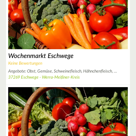
2
3
Wochenmarkt Eschwege
2
Keine Bewertungen
Angebote:
Obst,
Gemüse,
Schweinefleisch,
Hähnchenfleisch,
…
37269 Eschwege - Werra-Meißner-Kreis
3
3
2
7