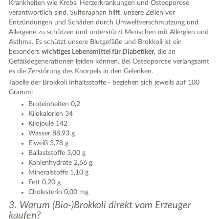
Krankheiten wie Krebs, Herzerkrankungen und Osteoporose
verantwortlich sind. Sulforaphan hilft, unsere Zellen vor
Entzündungen und Schäden durch Umweltverschmutzung und
Allergene zu schützen und unterstützt Menschen mit Allergien und
Asthma. Es schützt unsere Blutgefäße und Brokkoli ist ein
besonders
wichtiges Lebensmittel für Diabetiker
, die an
Gefäßdegenerationen leiden können. Bei Osteoporose verlangsamt
es die Zerstörung des Knorpels in den Gelenken.
Tabelle der Brokkoli Inhaltsstoffe - beziehen sich jeweils auf 100
Gramm:
Broteinheiten 0,2
Kilokalorien 34
Kilojoule 142
Wasser 88,93 g
Eiweiß 3,78 g
Ballaststoffe 3,00 g
Kohlenhydrate 2,66 g
Mineralstoffe 1,10 g
Fett 0,20 g
Cholesterin 0,00 mg
3. Warum (Bio-)Brokkoli direkt vom Erzeuger
kaufen?