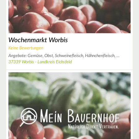
3
4
6
Wochenmarkt Worbis
Keine Bewertungen
Angebote:
Gemüse,
Obst,
Schweinefleisch,
Hähnchenfleisch,
…
37339 Worbis - Landkreis Eichsfeld
2
6