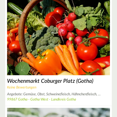
2
2
4
Wochenmarkt Coburger Platz (Gotha)
Keine Bewertungen
2
Angebote:
Gemüse,
Obst,
Schweinefleisch,
Hähnchenfleisch,
…
4
99867 Gotha - Gotha West - Landkreis Gotha