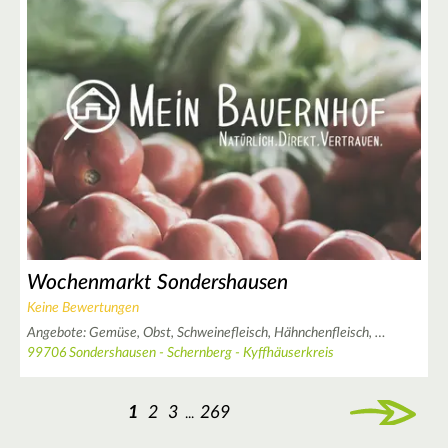
Wochenmarkt Sondershausen
Keine Bewertungen
Angebote:
Gemüse,
Obst,
Schweinefleisch,
Hähnchenfleisch,
…
99706 Sondershausen - Schernberg - Kyffhäuserkreis
1
2
3
269
...