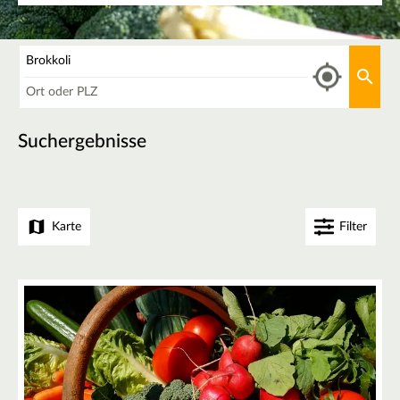
Was
Aktu
Wo
Suchergebnisse
Karte
Filter
+
−