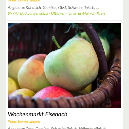
Keine Bewertungen
Angebote:
Kuhmilch,
Gemüse,
Obst,
Schweinefleisch,
…
99947 Bad Langensalza - Ufhoven - Unstrut-Hainich-Kreis
Wochenmarkt Eisenach
Keine Bewertungen
Angebote:
Obst,
Gemüse,
Schweinefleisch,
Hähnchenfleisch,
…