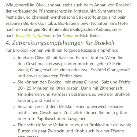
Wie generell im Öko-Landbau steht auch beim Anbau von Brokkoli
der vorbeugende Pflanzenschutz im Mittelpunkt. Synthetische
Pestizide und chemisch-synthetische Stickstoffdünger sind beim
essbaren Bio-Brokkoli tabu. Bio-Bauern bewirtschaften ihre Höfe
nach den
strengen Richtlinien des ökologischen Anbaus
, sei es
nach
Bioland
-,
Naturland
- oder
Demeter
-Richtlinien.
4. Zubereitungsempfehlungen für Brokkoli
Für Brokkoli können wir Ihnen folgende Rezepte empfehlen:
In etwas Olivenöl mit Salz und Paprika braten. Wenn Sie
den Geschmack etwas pikanter möchten, geben Sie ein
wenig Orangenschale, einen oder zwei Esslöffel Orangensaft
und etwas schwarzen Pfeffer dazu.
Sie können den Brokkoli mit etwas Olivenöl, Salz und Pfeffer
20 - 25 Minuten im Ofen braten. Dann mit Zitronensaft,
Pinienkernen und Parmesan bestreuen, so wird der Brokkoli
knusprig und köstlich.
Sesamöl verleiht dem Brokkoli einen unverwechselbaren
asiatischen Geschmack. Zusätzlich können Sie noch grüne
oder rote Paprikaschoten dazugeben.
Eine sehr einfache Variante ist es, den Brokkoli mit ein wenig
Butter, ein paar Zwiebeln und Knoblauch in einer Pfanne