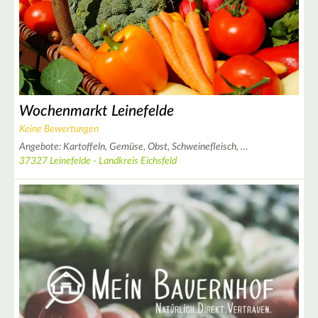
3
22
Wochenmarkt Leinefelde
6
Keine Bewertungen
3
Angebote:
Kartoffeln,
Gemüse,
Obst,
Schweinefleisch,
…
37327 Leinefelde - Landkreis Eichsfeld
6
2
2