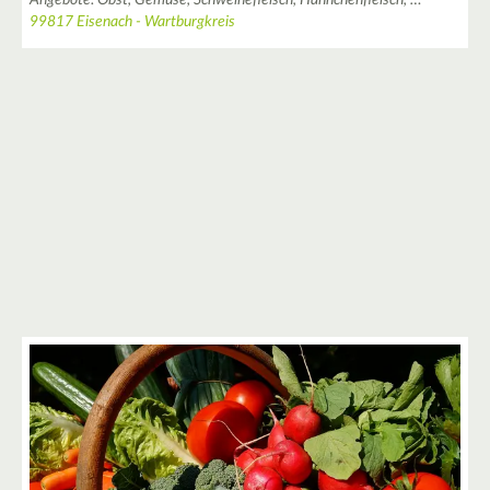
99817 Eisenach - Wartburgkreis
6
15
45
15
10
4
2