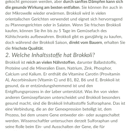
gekocht genossen werden, aber
durch sanftes Dämpfen kann sich
die gesunde Wirkung am besten entfalten
. Sie können ihn auch in
der Mikrowelle wieder erwärmen. Brokkoli wird in vielen
orientalischen Gerichten verwendet und eignet sich hervorragend
zu Pfannengerichten oder in Salaten. Wenn Sie frischen Brokkoli
kaufen, können Sie ihn bis zu 5 Tage im Gemüsefach des
Kühlschranks aufbewahren. Brokkoli gibt es ganzjährig zu kaufen,
doch während der Brokkoli Saison,
direkt vom Bauern
, erhalten Sie
die
frischste Qualität
.
2. Welche Inhaltsstoffe hat Brokkoli?
Brokkoli ist
reich an vielen Nährstoffen
, darunter Ballaststoffe,
Proteine und die Mineralien Eisen, Natrium, Zink, Phosphor,
Calcium und Kalium. Er enthält die Vitamine Carotin (Provitamin
A), Ascorbinsäure (Vitamin C) und B1, B2, B6 und E. Brokkoli ist
gesund, da er entzündungshemmend ist und den
|
Leaflet
© OpenStreetMap contributors ♥,
tiles generated by protomaps
,
Protomaps
©
Entgiftungsprozess in der Leber unterstützt. Was ihn von vielen
OpenStreetMap
anderen Gemüsepflanzen unterscheidet und Brokkoli besonders
gesund macht, sind die Brokkoli Inhaltsstoffe Sulforaphane. Das ist
eine Verbindung, die an der Genexpression beteiligt ist, dem
Prozess, bei dem unsere Gene entweder ein- oder ausgeschaltet
werden. Wissenschaftler untersuchen derzeit Sulforaphan und
seine Rolle beim Ein- und Ausschalten der Gene, die für