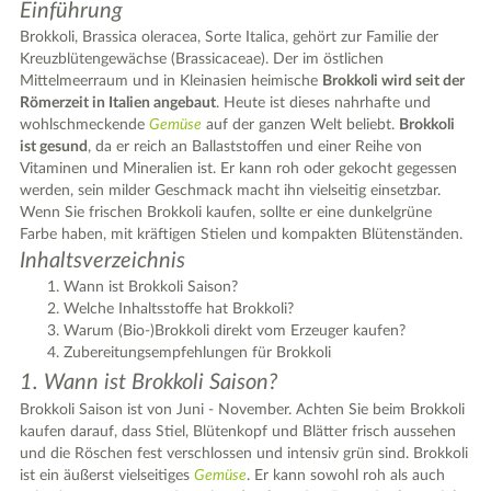
Einführung
Brokkoli, Brassica oleracea, Sorte Italica, gehört zur Familie der
Kreuzblütengewächse (Brassicaceae). Der im östlichen
Mittelmeerraum und in Kleinasien heimische
Brokkoli wird seit der
Römerzeit in Italien angebaut
. Heute ist dieses nahrhafte und
wohlschmeckende
Gemüse
auf der ganzen Welt beliebt.
Brokkoli
ist gesund
, da er reich an Ballaststoffen und einer Reihe von
Vitaminen und Mineralien ist. Er kann roh oder gekocht gegessen
werden, sein milder Geschmack macht ihn vielseitig einsetzbar.
Wenn Sie frischen Brokkoli kaufen, sollte er eine dunkelgrüne
Farbe haben, mit kräftigen Stielen und kompakten Blütenständen.
Inhaltsverzeichnis
Wann ist Brokkoli Saison?
Welche Inhaltsstoffe hat Brokkoli?
Warum (Bio-)Brokkoli direkt vom Erzeuger kaufen?
Zubereitungsempfehlungen für Brokkoli
1. Wann ist Brokkoli Saison?
Brokkoli Saison ist von Juni - November. Achten Sie beim Brokkoli
kaufen darauf, dass Stiel, Blütenkopf und Blätter frisch aussehen
und die Röschen fest verschlossen und intensiv grün sind. Brokkoli
ist ein äußerst vielseitiges
Gemüse
. Er kann sowohl roh als auch