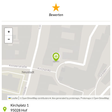
Bewerten
+
−
|
Leaflet
© OpenStreetMap contributors ♥,
tiles generated by protomaps
,
Protomaps
©
OpenStreetMap
Kirchplatz
1
95028
Hof