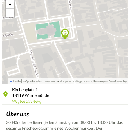
+
−
|
Leaflet
© OpenStreetMap contributors ♥,
tiles generated by protomaps
,
Protomaps
©
OpenStreetMap
Kirchenplatz
1
18119
Warnemünde
Wegbeschreibung
Über uns
30 Händler bedienen jeden Samstag von 08:00 bis 13:00 Uhr das
gesamte Frischeprogramm eines Wochenmarktes. Der