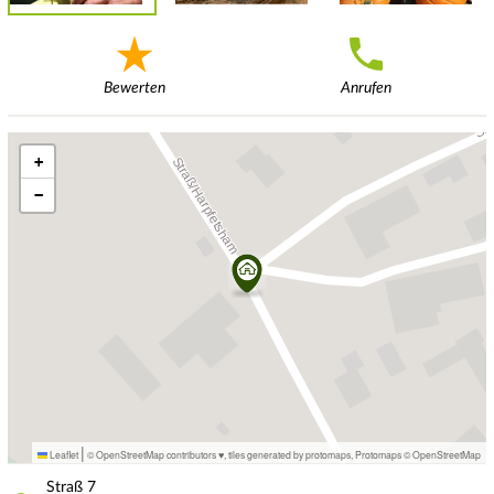
Bewerten
Anrufen
+
−
|
Leaflet
© OpenStreetMap contributors ♥,
tiles generated by protomaps
,
Protomaps
©
OpenStreetMap
Straß
7