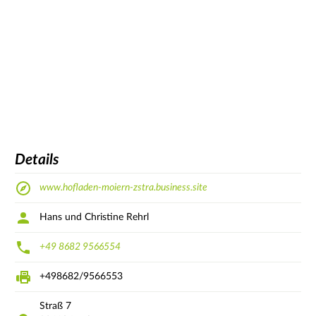
Details
www.hofladen-moiern-zstra.business.site
Hans und Christine Rehrl
+49 8682 9566554
+498682/9566553
Straß
7