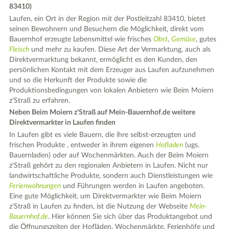
83410)
Laufen, ein Ort in der Region mit der Postleitzahl 83410, bietet
seinen Bewohnern und Besuchern die Möglichkeit, direkt vom
Bauernhof erzeugte Lebensmittel wie frisches
Obst
,
Gemüse
, gutes
Fleisch
und mehr zu kaufen. Diese Art der Vermarktung, auch als
Direktvermarktung bekannt, ermöglicht es den Kunden, den
persönlichen Kontakt mit dem Erzeuger aus Laufen aufzunehmen
und so die Herkunft der Produkte sowie die
Produktionsbedingungen von lokalen Anbietern wie Beim Moiern
z'Straß zu erfahren.
Neben Beim Moiern z'Straß auf Mein-Bauernhof.de weitere
Direktvermarkter in Laufen finden
In Laufen gibt es viele Bauern, die ihre selbst-erzeugten und
frischen Produkte , entweder in ihrem eigenen
Hofladen
(ugs.
Bauernladen) oder auf Wochenmärkten. Auch der Beim Moiern
z'Straß gehört zu den regionalen Anbietern in Laufen. Nicht nur
landwirtschaftliche Produkte, sondern auch Dienstleistungen wie
Ferienwohnungen
und Führungen werden in Laufen angeboten.
Eine gute Möglichkeit, um Direktvermarkter wie Beim Moiern
z'Straß in Laufen zu finden, ist die Nutzung der Webseite
Mein-
Bauernhof.de
. Hier können Sie sich über das Produktangebot und
die Öffnungszeiten der Hofläden, Wochenmärkte, Ferienhöfe und