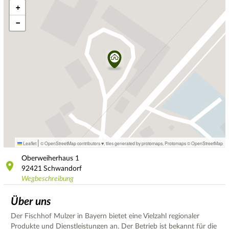
+
−
|
Leaflet
© OpenStreetMap contributors ♥,
tiles generated by protomaps
,
Protomaps
©
OpenStreetMap
Oberweiherhaus
1
92421
Schwandorf
Wegbeschreibung
Über uns
Der Fischhof Mulzer in Bayern bietet eine Vielzahl regionaler
Produkte und Dienstleistungen an. Der Betrieb ist bekannt für die