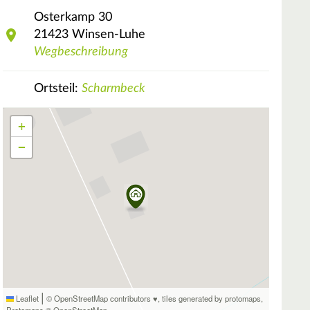
Osterkamp
30
21423
Winsen-Luhe
Wegbeschreibung
Ortsteil:
Scharmbeck
+
−
|
Leaflet
© OpenStreetMap contributors ♥,
tiles generated by protomaps
,
Protomaps
©
OpenStreetMap