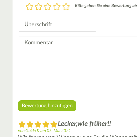
Bewertung
Bitte geben Sie eine Bewertung ab
1
2
3
4
5
Stern
Sterne
Sterne
Sterne
Sterne
Überschrift
Kommentar
Lecker,wie früher!!
von
Guido K
am
05. Mai 2021