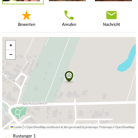
Bewerten
Anrufen
Nachricht
+
−
|
Leaflet
© OpenStreetMap contributors ♥,
tiles generated by protomaps
,
Protomaps
©
OpenStreetMap
Rustanger
1