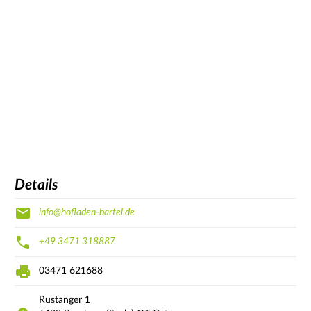
Details
info@hofladen-bartel.de
+49 3471 318887
03471 621688
Rustanger
1