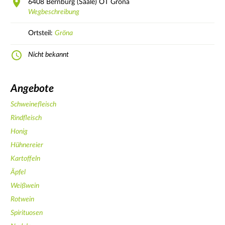
6408
Bernburg (Saale) OT Gröna
Wegbeschreibung
Ortsteil:
Gröna
Nicht bekannt
Angebote
Schweinefleisch
Rindfleisch
Honig
Hühnereier
Kartoffeln
Äpfel
Weißwein
Rotwein
Spirituosen