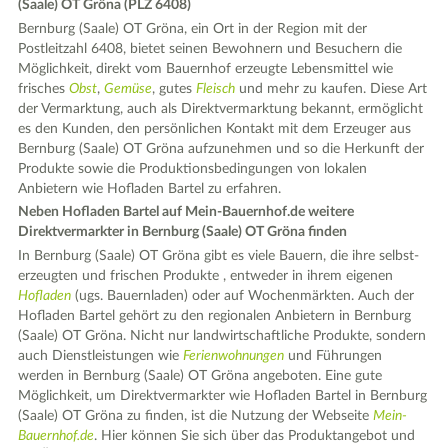
(Saale) OT Gröna (PLZ 6408)
Bernburg (Saale) OT Gröna, ein Ort in der Region mit der
Postleitzahl 6408, bietet seinen Bewohnern und Besuchern die
Möglichkeit, direkt vom Bauernhof erzeugte Lebensmittel wie
frisches
Obst
,
Gemüse
, gutes
Fleisch
und mehr zu kaufen. Diese Art
der Vermarktung, auch als Direktvermarktung bekannt, ermöglicht
es den Kunden, den persönlichen Kontakt mit dem Erzeuger aus
Bernburg (Saale) OT Gröna aufzunehmen und so die Herkunft der
Produkte sowie die Produktionsbedingungen von lokalen
Anbietern wie Hofladen Bartel zu erfahren.
Neben Hofladen Bartel auf Mein-Bauernhof.de weitere
Direktvermarkter in Bernburg (Saale) OT Gröna finden
In Bernburg (Saale) OT Gröna gibt es viele Bauern, die ihre selbst-
erzeugten und frischen Produkte , entweder in ihrem eigenen
Hofladen
(ugs. Bauernladen) oder auf Wochenmärkten. Auch der
Hofladen Bartel gehört zu den regionalen Anbietern in Bernburg
(Saale) OT Gröna. Nicht nur landwirtschaftliche Produkte, sondern
auch Dienstleistungen wie
Ferienwohnungen
und Führungen
werden in Bernburg (Saale) OT Gröna angeboten. Eine gute
Möglichkeit, um Direktvermarkter wie Hofladen Bartel in Bernburg
(Saale) OT Gröna zu finden, ist die Nutzung der Webseite
Mein-
Bauernhof.de
. Hier können Sie sich über das Produktangebot und