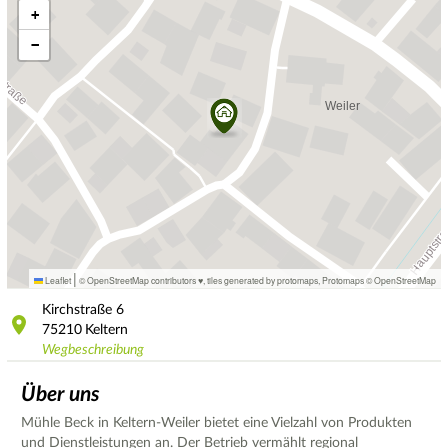
+
−
|
Leaflet
© OpenStreetMap contributors ♥,
tiles generated by protomaps
,
Protomaps
©
OpenStreetMap
Kirchstraße
6
75210
Keltern
Wegbeschreibung
Über uns
Mühle Beck in Keltern-Weiler bietet eine Vielzahl von Produkten
und Dienstleistungen an. Der Betrieb vermählt regional