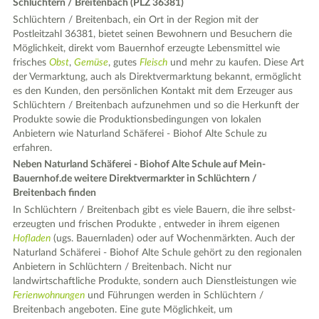
Schlüchtern / Breitenbach (PLZ 36381)
Schlüchtern / Breitenbach, ein Ort in der Region mit der
Postleitzahl 36381, bietet seinen Bewohnern und Besuchern die
Möglichkeit, direkt vom Bauernhof erzeugte Lebensmittel wie
frisches
Obst
,
Gemüse
, gutes
Fleisch
und mehr zu kaufen. Diese Art
der Vermarktung, auch als Direktvermarktung bekannt, ermöglicht
es den Kunden, den persönlichen Kontakt mit dem Erzeuger aus
Schlüchtern / Breitenbach aufzunehmen und so die Herkunft der
Produkte sowie die Produktionsbedingungen von lokalen
Anbietern wie Naturland Schäferei - Biohof Alte Schule zu
erfahren.
Neben Naturland Schäferei - Biohof Alte Schule auf Mein-
Bauernhof.de weitere Direktvermarkter in Schlüchtern /
Breitenbach finden
In Schlüchtern / Breitenbach gibt es viele Bauern, die ihre selbst-
erzeugten und frischen Produkte , entweder in ihrem eigenen
Hofladen
(ugs. Bauernladen) oder auf Wochenmärkten. Auch der
Naturland Schäferei - Biohof Alte Schule gehört zu den regionalen
Anbietern in Schlüchtern / Breitenbach. Nicht nur
landwirtschaftliche Produkte, sondern auch Dienstleistungen wie
Ferienwohnungen
und Führungen werden in Schlüchtern /
Breitenbach angeboten. Eine gute Möglichkeit, um