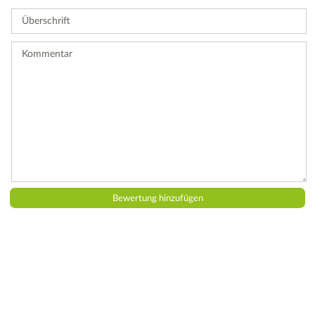
Sie
Überschrift
eine
Bewertung
ab.
Kommentar