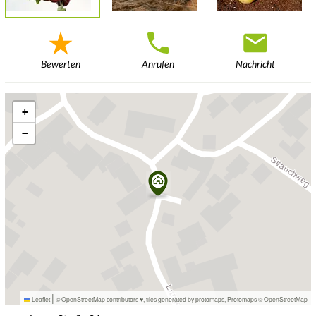
Bewerten
Anrufen
Nachricht
+
−
|
Leaflet
© OpenStreetMap contributors ♥,
tiles generated by protomaps
,
Protomaps
©
OpenStreetMap