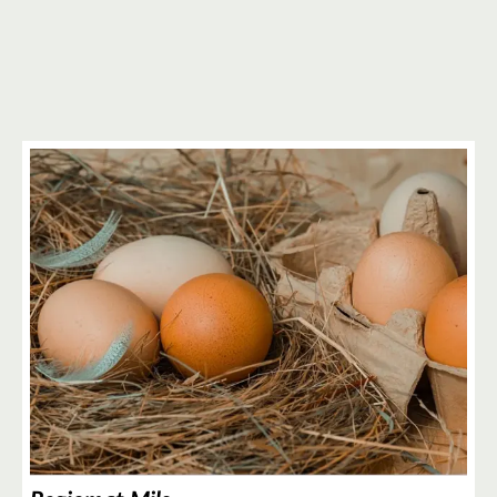
4
5
3
4
4
5
3
3
4
4
8