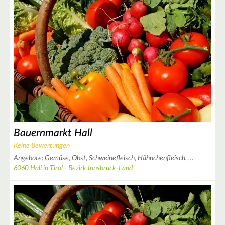
Bauernmarkt Hall
Keine Bewertungen
Angebote:
Gemüse,
Obst,
Schweinefleisch,
Hähnchenfleisch,
…
6060 Hall in Tirol - Bezirk Innsbruck-Land