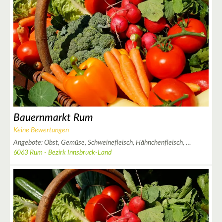
3
4
6
Bauernmarkt Rum
Keine Bewertungen
Angebote:
Obst,
Gemüse,
Schweinefleisch,
Hähnchenfleisch,
…
6063 Rum - Bezirk Innsbruck-Land