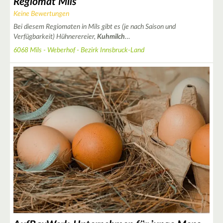
Regiomat Mils
Keine Bewertungen
6
Bei diesem Regiomaten in Mils gibt es (je nach Saison und
Verfügbarkeit) Hühnerereier,
Kuhmilch
…
5
7
6068 Mils - Weberhof - Bezirk Innsbruck-Land
2
3
6
2
2
2
2
2
2