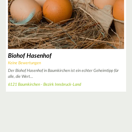
3
5
3
Biohof Hasenhof
2
2
Keine Bewertungen
Der Biohof Hasenhof in Baumkirchen ist ein echter Geheimtipp für
alle, die Wert…
5
6121 Baumkirchen - Bezirk Innsbruck-Land
3
3