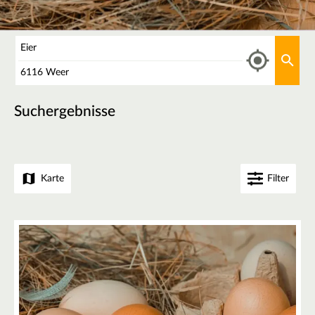
Was
Aktu
Wo
Suchergebnisse
Karte
Filter
2
+
2
−