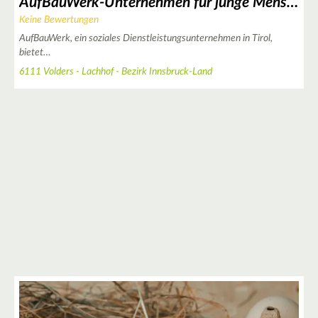
AufBauWerk-Unternehmen für junge Menschen Jobtraining Volders
Keine Bewertungen
AufBauWerk, ein soziales Dienstleistungsunternehmen in Tirol,
bietet…
2
6111 Volders - Lachhof - Bezirk Innsbruck-Land
2
3
3
3
2