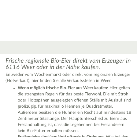
Frische regionale Bio-Eier direkt vom Erzeuger in
6116 Weer oder in der Nähe kaufen.
Entweder vom Wochenmarkt oder direkt vom regionalen Erzeuger
(Hofverkauf), hier finden Sie alle Verkaufsstellen in Weer.
Wenn möglich frische Bio-Eier aus Weer kaufen:
Hier gelten
|
Leaflet
© OpenStreetMap contributors ♥,
tiles generated by protomaps
,
Protomaps
©
die strengsten Regeln für das beste Tierwohl. Die mit Stroh
OpenStreetMap
oder Holzspänen ausgelegten offenen Ställe mit Auslauf sind
großzügig, für maximal 6 Hennen je Quadratmeter.
Außerdem besitzen die Hühner ein Recht auf mindestens 18
Zentimeter Sitzstange. Der Hauptunterschied zu Eiern aus
Freilandhaltung ist, dass die Legehennen bei Freilandeiern
kein Bio-Futter erhalten müssen.
Freilandeier sind (zur Not) oftmals in Ordnung:
Wie bei den