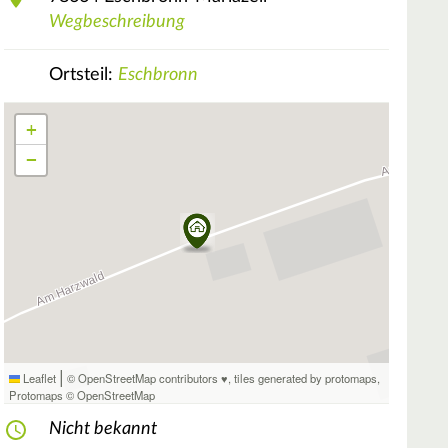
Wegbeschreibung
Ortsteil:
Eschbronn
+
−
|
Leaflet
© OpenStreetMap contributors ♥,
tiles generated by protomaps
,
Protomaps
©
OpenStreetMap
Nicht bekannt