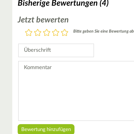
Bisherige Bewertungen (4)
Jetzt bewerten
Bewertung
Bitte geben Sie eine Bewertung ab
1
2
3
4
5
Stern
Sterne
Sterne
Sterne
Sterne
Überschrift
Kommentar