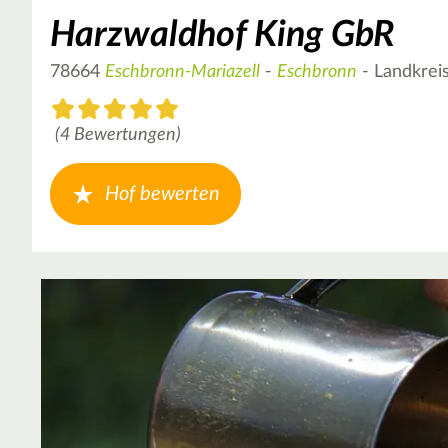
Harzwaldhof King GbR
78664
Eschbronn-Mariazell
-
Eschbronn
- Landkreis
(4 Bewertungen)
Hof bewerten