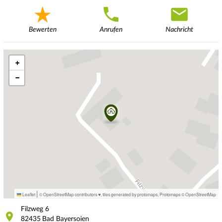
Bewerten
Anrufen
Nachricht
+
−
|
Leaflet
© OpenStreetMap contributors ♥,
tiles generated by protomaps
,
Protomaps
©
OpenStreetMap
Filzweg
6
82435
Bad Bayersoien