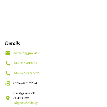
Details
hierzer1@gmx.at
+43 316 403711
+43 676 7460922
0316/403711-4
Casalgassse
68
8041
Graz
Wegbeschreibung