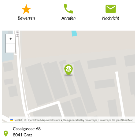
Bewerten
Anrufen
Nachricht
+
−
|
Leaflet
© OpenStreetMap contributors ♥,
tiles generated by protomaps
,
Protomaps
©
OpenStreetMap
Casalgassse
68
8041
Graz