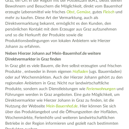
Graz, ein Ort in der Region mit der Postleitzahl 8041, bietet seinen
Bewohnern und Besuchern die Möglichkeit, direkt vom Bauernhof
erzeugte Lebensmittel wie frisches
Obst
,
Gemüse
, gutes
Fleisch
und
mehr zu kaufen. Diese Art der Vermarktung, auch als
Direktvermarktung bekannt, ermöglicht es den Kunden, den
persönlichen Kontakt mit dem Erzeuger aus Graz aufzunehmen
und so die Herkunft der Produkte sowie die
Produktionsbedingungen von lokalen Anbietern wie Hierzer
Johann zu erfahren.
Neben Hierzer Johann auf Mein-Bauernhof.de weitere
Direktvermarkter in Graz finden
In Graz gibt es viele Bauern, die ihre selbst-erzeugten und frischen
Produkte , entweder in ihrem eigenen
Hofladen
(ugs. Bauernladen)
oder auf Wochenmärkten. Auch der Hierzer Johann gehört zu den
regionalen Anbietern in Graz. Nicht nur landwirtschaftliche
Produkte, sondern auch Dienstleistungen wie
Ferienwohnungen
und
Führungen werden in Graz angeboten. Eine gute Möglichkeit, um
Direktvermarkter wie Hierzer Johann in Graz zu finden, ist die
Nutzung der Webseite
Mein-Bauernhof.de
. Hier können Sie sich
über das Produktangebot und die Öffnungszeiten der Hofläden,
Wochenmärkte, Ferienhöfe und weiteren landwirtschaftlichen
Betriebe in der Region informieren und gezielt nach bestimmten