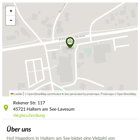
+
−
|
Leaflet
© OpenStreetMap contributors ♥,
tiles generated by protomaps
,
Protomaps
©
OpenStreetMap
Rekener Str.
117
45721
Haltern am See-Lavesum
Wegbeschreibung
Über uns
Hof Hagedorn in Haltern am See bietet eine Vielzahl von