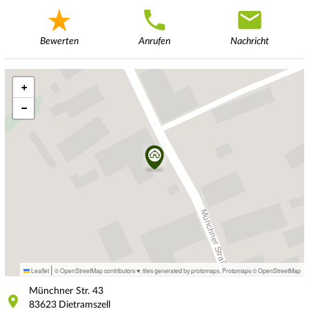
Bewerten
Anrufen
Nachricht
+
−
|
Leaflet
© OpenStreetMap contributors ♥,
tiles generated by protomaps
,
Protomaps
©
OpenStreetMap
Münchner Str.
43
83623
Dietramszell