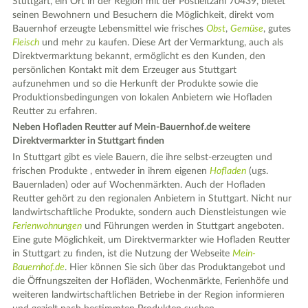
Stuttgart, ein Ort in der Region mit der Postleitzahl 70439, bietet
seinen Bewohnern und Besuchern die Möglichkeit, direkt vom
Bauernhof erzeugte Lebensmittel wie frisches
Obst
,
Gemüse
, gutes
Fleisch
und mehr zu kaufen. Diese Art der Vermarktung, auch als
Direktvermarktung bekannt, ermöglicht es den Kunden, den
persönlichen Kontakt mit dem Erzeuger aus Stuttgart
aufzunehmen und so die Herkunft der Produkte sowie die
Produktionsbedingungen von lokalen Anbietern wie Hofladen
Reutter zu erfahren.
Neben Hofladen Reutter auf Mein-Bauernhof.de weitere
Direktvermarkter in Stuttgart finden
In Stuttgart gibt es viele Bauern, die ihre selbst-erzeugten und
frischen Produkte , entweder in ihrem eigenen
Hofladen
(ugs.
Bauernladen) oder auf Wochenmärkten. Auch der Hofladen
Reutter gehört zu den regionalen Anbietern in Stuttgart. Nicht nur
landwirtschaftliche Produkte, sondern auch Dienstleistungen wie
Ferienwohnungen
und Führungen werden in Stuttgart angeboten.
Eine gute Möglichkeit, um Direktvermarkter wie Hofladen Reutter
in Stuttgart zu finden, ist die Nutzung der Webseite
Mein-
Bauernhof.de
. Hier können Sie sich über das Produktangebot und
die Öffnungszeiten der Hofläden, Wochenmärkte, Ferienhöfe und
weiteren landwirtschaftlichen Betriebe in der Region informieren