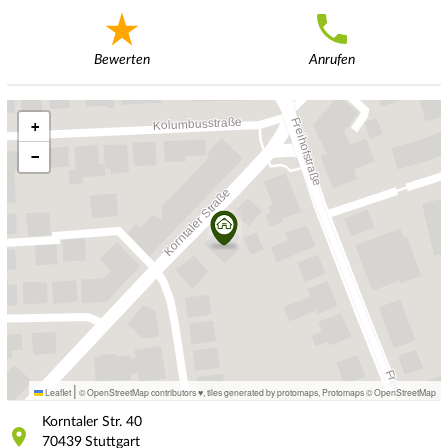
Bewerten
Anrufen
+
−
|
Leaflet
© OpenStreetMap contributors ♥,
tiles generated by protomaps
,
Protomaps
©
OpenStreetMap
Korntaler Str.
40
70439
Stuttgart