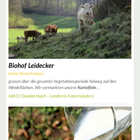
2
Biohof Leidecker
Keine Bewertungen
grasen über die gesamte Vegetationsperiode hinweg auf den
Weideflächen. Wir vermarkten unsere
Kartoffeln
…
66851 Queidersbach - Landkreis Kaiserslautern