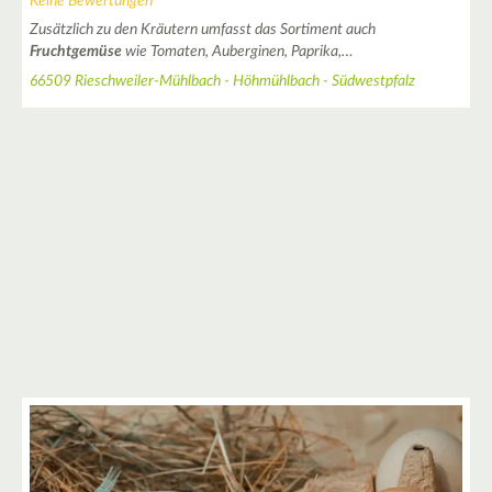
Keine Bewertungen
5
Zusätzlich zu den Kräutern umfasst das Sortiment auch
Fruchtgemüse
wie Tomaten, Auberginen, Paprika,…
66509 Rieschweiler-Mühlbach - Höhmühlbach - Südwestpfalz
4
4
4
2
3
2
2
2
5