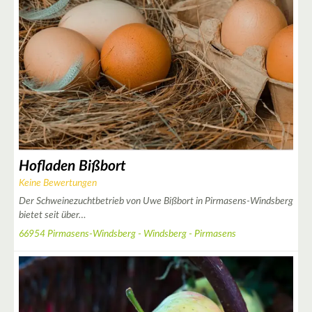
2
6
2
2
2
Hofladen Bißbort
4
Keine Bewertungen
Der Schweinezuchtbetrieb von Uwe Bißbort in Pirmasens-Windsberg
bietet seit über…
66954 Pirmasens-Windsberg - Windsberg - Pirmasens
5
3