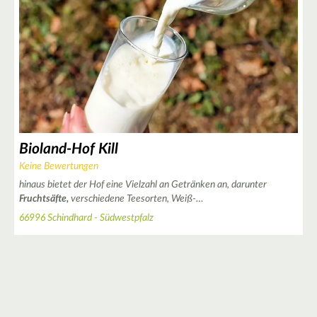
8
Bioland-Hof Kill
Keine Bewertungen
4
hinaus bietet der Hof eine Vielzahl an Getränken an, darunter
8
Fruchtsäfte,
verschiedene Teesorten, Weiß-…
66996 Schindhard - Südwestpfalz
2
6
6