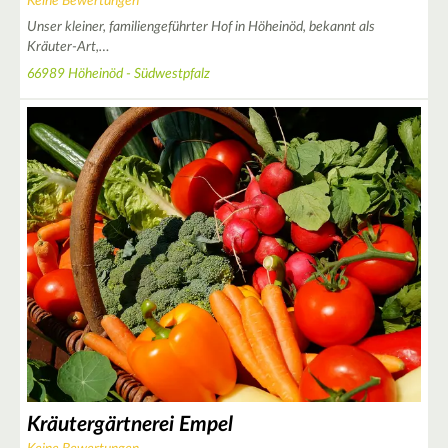
Keine Bewertungen
Unser kleiner, familiengeführter Hof in Höheinöd, bekannt als
Kräuter-Art,…
66989 Höheinöd - Südwestpfalz
6
11
Kräutergärtnerei Empel
5