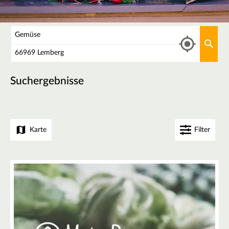
Was
Aktu
Wo
Suchergebnisse
Karte
Filter
+
−