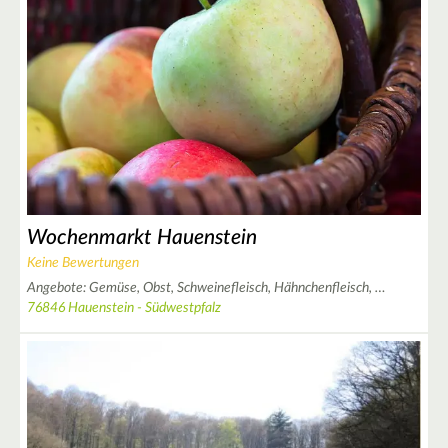
2
4
2
3
Wochenmarkt Hauenstein
Keine Bewertungen
Angebote:
Gemüse,
Obst,
Schweinefleisch,
Hähnchenfleisch,
…
76846 Hauenstein - Südwestpfalz
3
2