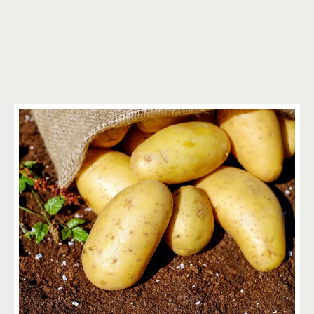
4
3
16
10
3
19
9
3
20
7