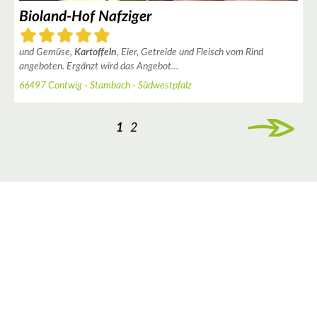
Bioland-Hof Nafziger
und Gemüse,
Kartoffeln
, Eier, Getreide und Fleisch vom Rind
angeboten. Ergänzt wird das Angebot…
66497 Contwig - Stambach - Südwestpfalz
1
2
|
Leaflet
© OpenStreetMap contributors ♥,
tiles generated by protomaps
,
Protomaps
©
OpenStreetMap