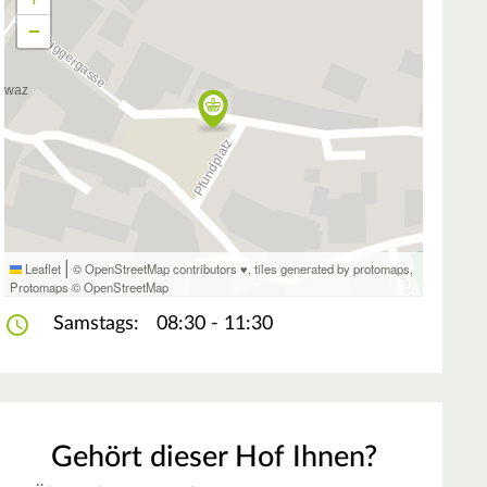
−
|
Leaflet
© OpenStreetMap contributors ♥,
tiles generated by protomaps
,
Protomaps
©
OpenStreetMap
Samstags:
08:30 - 11:30
Gehört dieser Hof Ihnen?