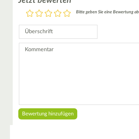
Jetzt bewerten
Bewertung
Bitte geben Sie eine Bewertung ab
1
2
3
4
5
Stern
Sterne
Sterne
Sterne
Sterne
Überschrift
Kommentar