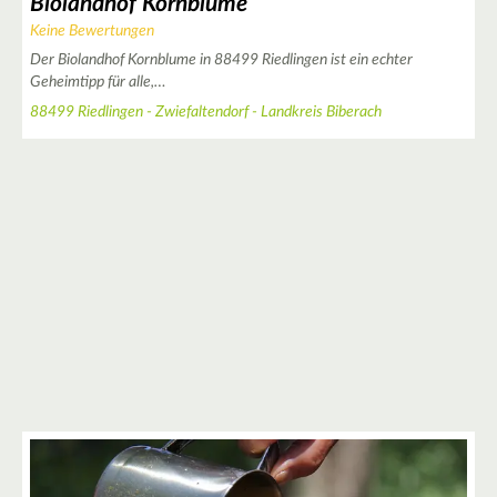
Biolandhof Kornblume
Keine Bewertungen
2
5
Der Biolandhof Kornblume in 88499 Riedlingen ist ein echter
Geheimtipp für alle,…
88499 Riedlingen - Zwiefaltendorf - Landkreis Biberach
2
2
4
2
9
6
4
2
10
7