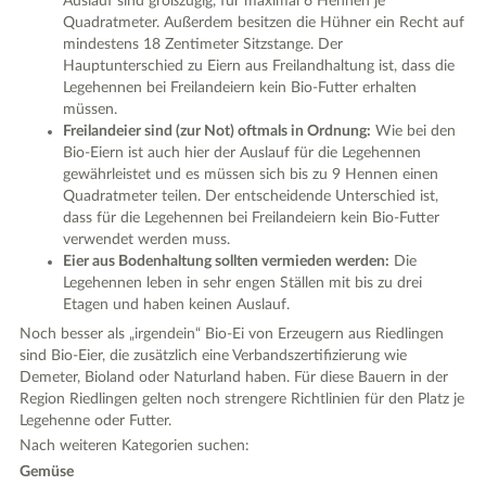
Auslauf sind großzügig, für maximal 6 Hennen je
Quadratmeter. Außerdem besitzen die Hühner ein Recht auf
mindestens 18 Zentimeter Sitzstange. Der
Hauptunterschied zu Eiern aus Freilandhaltung ist, dass die
Legehennen bei Freilandeiern kein Bio-Futter erhalten
müssen.
Freilandeier sind (zur Not) oftmals in Ordnung:
Wie bei den
Bio-Eiern ist auch hier der Auslauf für die Legehennen
gewährleistet und es müssen sich bis zu 9 Hennen einen
Quadratmeter teilen. Der entscheidende Unterschied ist,
dass für die Legehennen bei Freilandeiern kein Bio-Futter
verwendet werden muss.
Eier aus Bodenhaltung sollten vermieden werden:
Die
Legehennen leben in sehr engen Ställen mit bis zu drei
Etagen und haben keinen Auslauf.
Noch besser als „irgendein“ Bio-Ei von Erzeugern aus Riedlingen
sind Bio-Eier, die zusätzlich eine Verbandszertifizierung wie
Demeter, Bioland oder Naturland haben. Für diese Bauern in der
Region Riedlingen gelten noch strengere Richtlinien für den Platz je
Legehenne oder Futter.
Nach weiteren Kategorien suchen:
Gemüse