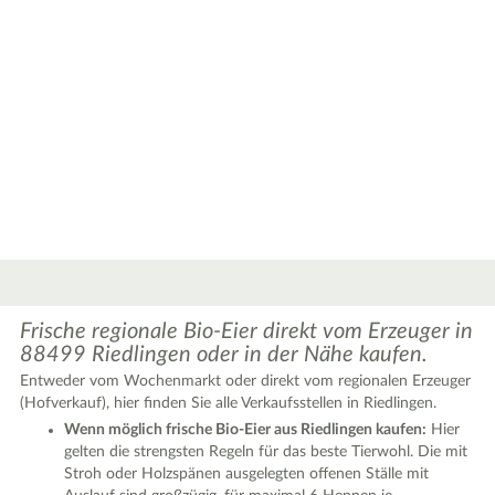
Frische regionale Bio-Eier direkt vom Erzeuger in
88499 Riedlingen oder in der Nähe kaufen.
Entweder vom Wochenmarkt oder direkt vom regionalen Erzeuger
(Hofverkauf), hier finden Sie alle Verkaufsstellen in Riedlingen.
|
Wenn möglich frische Bio-Eier aus Riedlingen kaufen:
Hier
Leaflet
© OpenStreetMap contributors ♥,
tiles generated by protomaps
,
Protomaps
©
OpenStreetMap
gelten die strengsten Regeln für das beste Tierwohl. Die mit
Stroh oder Holzspänen ausgelegten offenen Ställe mit