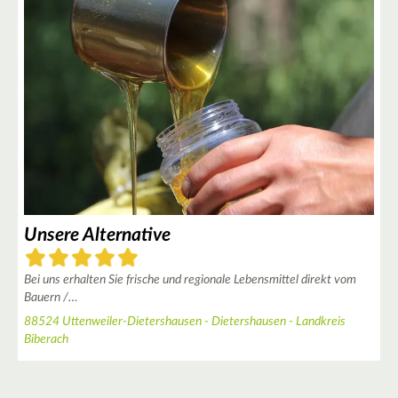
3
2
3
2
Unsere Alternative
Bei uns erhalten Sie frische und regionale Lebensmittel direkt vom
2
Bauern /…
4
88524 Uttenweiler-Dietershausen - Dietershausen - Landkreis
Biberach