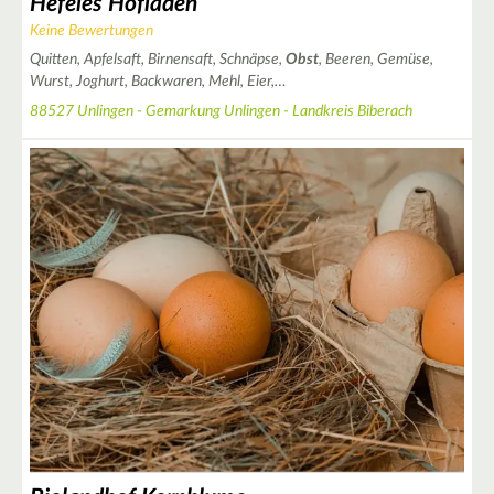
Hefeles Hofladen
Keine Bewertungen
Quitten, Apfelsaft, Birnensaft, Schnäpse,
Obst
, Beeren, Gemüse,
Wurst, Joghurt, Backwaren, Mehl, Eier,…
88527 Unlingen - Gemarkung Unlingen - Landkreis Biberach
2
2
3
3
4
6
2