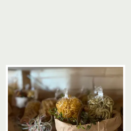
3
3
2
12
13
5
3
2
4