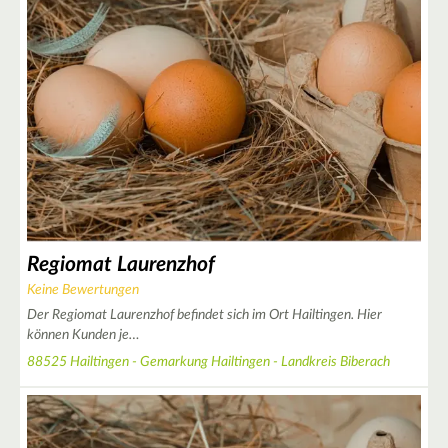
3
2
2
4
4
Regiomat Laurenzhof
5
Keine Bewertungen
Der Regiomat Laurenzhof befindet sich im Ort Hailtingen. Hier
können Kunden je…
88525 Hailtingen - Gemarkung Hailtingen - Landkreis Biberach