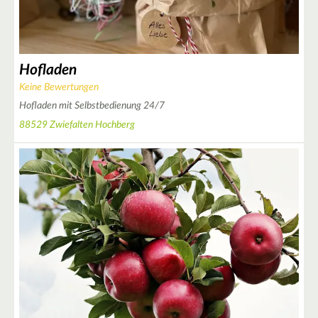
5
Hofladen
Keine Bewertungen
Hofladen mit Selbstbedienung 24/7
88529 Zwiefalten Hochberg
2
4
2
4