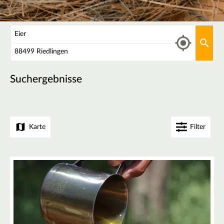
Was
Aktu
Wo
Suchergebnisse
Karte
Filter
+
−