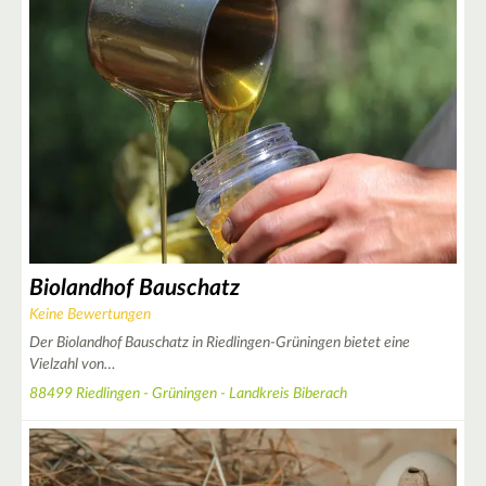
6
2
Biolandhof Bauschatz
2
3
Keine Bewertungen
2
Der Biolandhof Bauschatz in Riedlingen-Grüningen bietet eine
Vielzahl von…
88499 Riedlingen - Grüningen - Landkreis Biberach
3